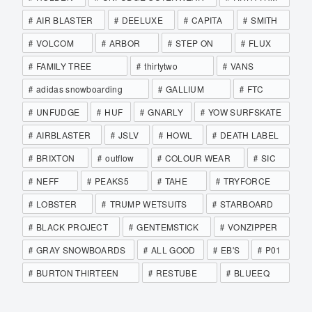
AIR BLASTER
DEELUXE
CAPITA
SMITH
VOLCOM
ARBOR
STEP ON
FLUX
FAMILY TREE
thirtytwo
VANS
adidas snowboarding
GALLIUM
FTC
UNFUDGE
HUF
GNARLY
YOW SURFSKATE
AIRBLASTER
JSLV
HOWL
DEATH LABEL
BRIXTON
outflow
COLOUR WEAR
SIC
NEFF
PEAKS5
TAHE
TRYFORCE
LOBSTER
TRUMP WETSUITS
STARBOARD
BLACK PROJECT
GENTEMSTICK
VONZIPPER
GRAY SNOWBOARDS
ALL GOOD
EB'S
P01
BURTON THIRTEEN
RESTUBE
BLUEEQ