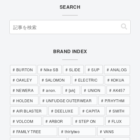
SEARCH
BRAND INDEX
BURTON
Nike SB
SLIDE
SUP
ANALOG
OAKLEY
SALOMON
ELECTRIC
KOKUA
NEWERA
anon.
[ak]
UNION
AK457
HOLDEN
UNFUDGE OUTERWEAR
P.RHYTHM
AIR BLASTER
DEELUXE
CAPITA
SMITH
VOLCOM
ARBOR
STEP ON
FLUX
FAMILY TREE
thirtytwo
VANS