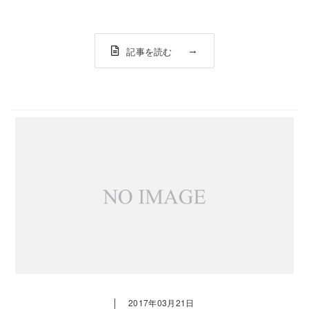
いのがLATCHです。そのLATCHの偏光レンズが非常に見や
すく、また見た目もかなりかっこいいんです。LATCH
MAT...
記事を読む
｜
2017年03月21日