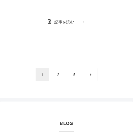
を聞きます。PRIZM HI PINK IRIDIUMは薄曇りから雪の日
までをカバー。その為、天候の悪い日でも雪面の凹凸...
記事を読む
次
1
2
5
へ
BLOG