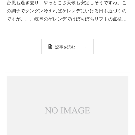
台風も過ぎ去り、やっとこさ天候も安定しそうですね。こ
の調子でグングン冷えればゲレンデにいける日も近づくの
ですが、、、岐阜のゲレンデではぼちぼちリフトの点検や
降雪機の搬入など冬に向けた準備が進んでるみたいです！
いやー楽しみ！！★OAKLEY FALL
LINEBlackWhiteOAKLEYのPR...
記事を読む