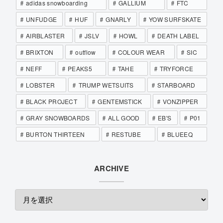
adidas snowboarding
GALLIUM
FTC
UNFUDGE
HUF
GNARLY
YOW SURFSKATE
AIRBLASTER
JSLV
HOWL
DEATH LABEL
BRIXTON
outflow
COLOUR WEAR
SIC
NEFF
PEAKS5
TAHE
TRYFORCE
LOBSTER
TRUMP WETSUITS
STARBOARD
BLACK PROJECT
GENTEMSTICK
VONZIPPER
GRAY SNOWBOARDS
ALL GOOD
EB'S
P01
BURTON THIRTEEN
RESTUBE
BLUEEQ
ARCHIVE