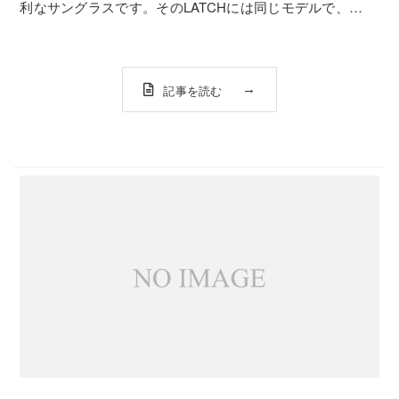
利なサングラスです。そのLATCHには同じモデルで、
LATCH SQというモデルがリリースされています。LATCH
SQ ¥17,000 (税別）～通常のLATCHよりも少しレンズが四
角く...
記事を読む