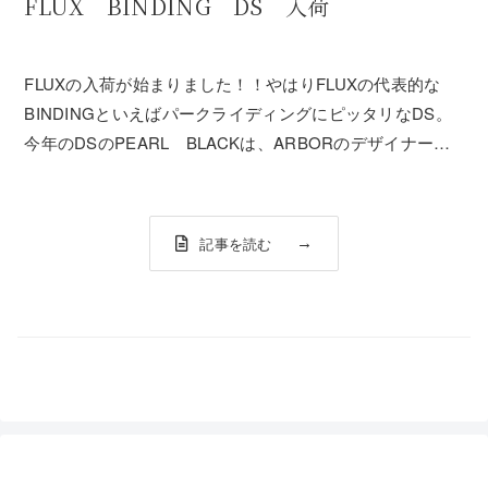
FLUX BINDING DS 入荷
FLUXの入荷が始まりました！！やはりFLUXの代表的な
BINDINGといえばパークライディングにピッタリなDS。
今年のDSのPEARL BLACKは、ARBORのデザイナーが
デザインしたそうです。・FLUX DS ￥35,000 （税
抜）DSのハイバックは外側に若干のウイングがついてい
ます。コレ...
記事を読む