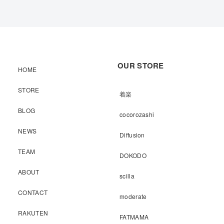
OUR STORE
HOME
STORE
着楽
BLOG
cocorozashi
NEWS
Diffusion
TEAM
DOKODO
ABOUT
scilla
CONTACT
moderate
RAKUTEN
FATMAMA