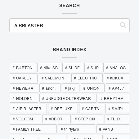
SEARCH
BRAND INDEX
BURTON
Nike SB
SLIDE
SUP
ANALOG
OAKLEY
SALOMON
ELECTRIC
KOKUA
NEWERA
anon.
[ak]
UNION
AK457
HOLDEN
UNFUDGE OUTERWEAR
P.RHYTHM
AIR BLASTER
DEELUXE
CAPITA
SMITH
VOLCOM
ARBOR
STEP ON
FLUX
FAMILY TREE
thirtytwo
VANS