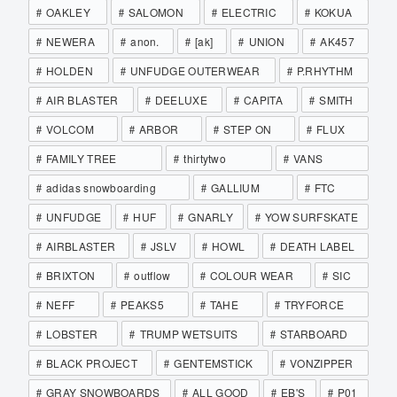
OAKLEY
SALOMON
ELECTRIC
KOKUA
NEWERA
anon.
[ak]
UNION
AK457
HOLDEN
UNFUDGE OUTERWEAR
P.RHYTHM
AIR BLASTER
DEELUXE
CAPITA
SMITH
VOLCOM
ARBOR
STEP ON
FLUX
FAMILY TREE
thirtytwo
VANS
adidas snowboarding
GALLIUM
FTC
UNFUDGE
HUF
GNARLY
YOW SURFSKATE
AIRBLASTER
JSLV
HOWL
DEATH LABEL
BRIXTON
outflow
COLOUR WEAR
SIC
NEFF
PEAKS5
TAHE
TRYFORCE
LOBSTER
TRUMP WETSUITS
STARBOARD
BLACK PROJECT
GENTEMSTICK
VONZIPPER
GRAY SNOWBOARDS
ALL GOOD
EB'S
P01