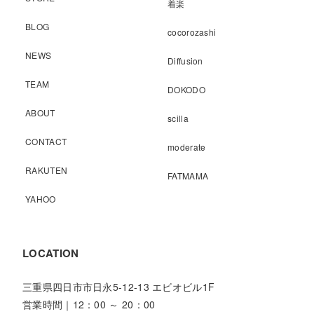
着楽
BLOG
cocorozashi
NEWS
Diffusion
TEAM
DOKODO
ABOUT
scilla
CONTACT
moderate
RAKUTEN
FATMAMA
YAHOO
LOCATION
三重県四日市市日永5-12-13 エビオビル1F
営業時間｜12：00 ～ 20：00