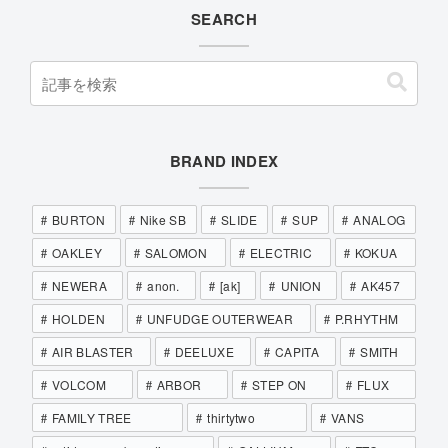
SEARCH
BRAND INDEX
BURTON
Nike SB
SLIDE
SUP
ANALOG
OAKLEY
SALOMON
ELECTRIC
KOKUA
NEWERA
anon.
[ak]
UNION
AK457
HOLDEN
UNFUDGE OUTERWEAR
P.RHYTHM
AIR BLASTER
DEELUXE
CAPITA
SMITH
VOLCOM
ARBOR
STEP ON
FLUX
FAMILY TREE
thirtytwo
VANS