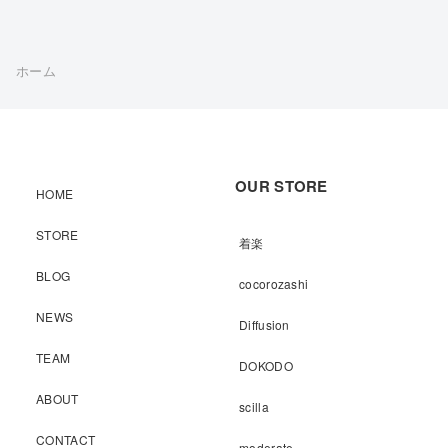
ホーム
OUR STORE
HOME
STORE
着楽
BLOG
cocorozashi
NEWS
Diffusion
TEAM
DOKODO
ABOUT
scilla
CONTACT
moderate