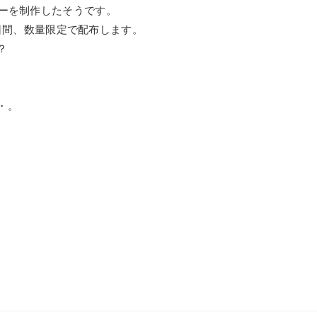
カーを制作したそうです。
の3日間、数量限定で配布します。
？
・。