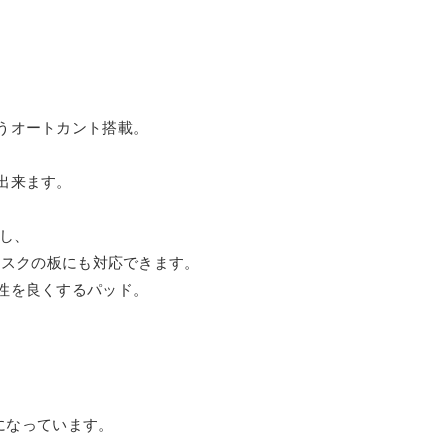
うオートカント搭載。
出来ます。
。
すし、
ディスクの板にも対応できます。
性を良くするパッド。
称になっています。