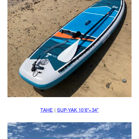
TAHE
|
SUP-YAK 10’6″×34″