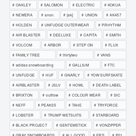
OAKLEY
SALOMON
ELECTRIC
KOKUA
NEWERA
anon.
[ak]
UNION
AK457
HOLDEN
UNFUDGE OUTERWEAR
P.RHYTHM
AIR BLASTER
DEELUXE
CAPITA
SMITH
VOLCOM
ARBOR
STEP ON
FLUX
FAMILY TREE
thirtytwo
VANS
adidas snowboarding
GALLIUM
FTC
UNFUDGE
HUF
GNARLY
YOW SURFSKATE
AIRBLASTER
JSLV
HOWL
DEATH LABEL
BRIXTON
outflow
COLOUR WEAR
SIC
NEFF
PEAKS5
TAHE
TRYFORCE
LOBSTER
TRUMP WETSUITS
STARBOARD
BLACK PROJECT
GENTEMSTICK
VONZIPPER
GRAY SNOWBOARDS
ALL GOOD
EB'S
P01