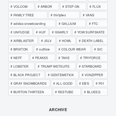
VOLCOM
ARBOR
STEP ON
FLUX
FAMILY TREE
thirtytwo
VANS
adidas snowboarding
GALLIUM
FTC
UNFUDGE
HUF
GNARLY
YOW SURFSKATE
AIRBLASTER
JSLV
HOWL
DEATH LABEL
BRIXTON
outflow
COLOUR WEAR
SIC
NEFF
PEAKS5
TAHE
TRYFORCE
LOBSTER
TRUMP WETSUITS
STARBOARD
BLACK PROJECT
GENTEMSTICK
VONZIPPER
GRAY SNOWBOARDS
ALL GOOD
EB'S
P01
BURTON THIRTEEN
RESTUBE
BLUEEQ
ARCHIVE