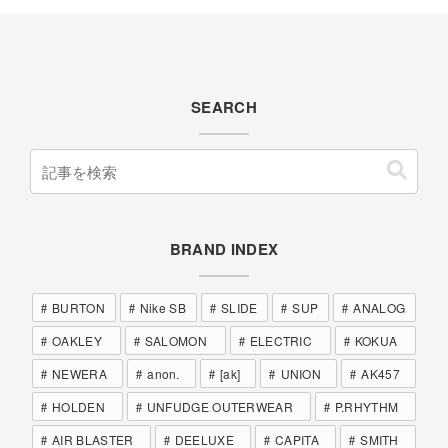
SEARCH
BRAND INDEX
BURTON
Nike SB
SLIDE
SUP
ANALOG
OAKLEY
SALOMON
ELECTRIC
KOKUA
NEWERA
anon.
[ak]
UNION
AK457
HOLDEN
UNFUDGE OUTERWEAR
P.RHYTHM
AIR BLASTER
DEELUXE
CAPITA
SMITH