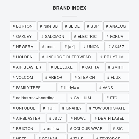
BRAND INDEX
BURTON
Nike SB
SLIDE
SUP
ANALOG
OAKLEY
SALOMON
ELECTRIC
KOKUA
NEWERA
anon.
[ak]
UNION
AK457
HOLDEN
UNFUDGE OUTERWEAR
P.RHYTHM
AIR BLASTER
DEELUXE
CAPITA
SMITH
VOLCOM
ARBOR
STEP ON
FLUX
FAMILY TREE
thirtytwo
VANS
adidas snowboarding
GALLIUM
FTC
UNFUDGE
HUF
GNARLY
YOW SURFSKATE
AIRBLASTER
JSLV
HOWL
DEATH LABEL
BRIXTON
outflow
COLOUR WEAR
SIC
NEFF
PEAKS5
TAHE
TRYFORCE