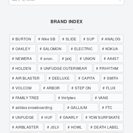
BRAND INDEX
BURTON
Nike SB
SLIDE
SUP
ANALOG
OAKLEY
SALOMON
ELECTRIC
KOKUA
NEWERA
anon.
[ak]
UNION
AK457
HOLDEN
UNFUDGE OUTERWEAR
P.RHYTHM
AIR BLASTER
DEELUXE
CAPITA
SMITH
VOLCOM
ARBOR
STEP ON
FLUX
FAMILY TREE
thirtytwo
VANS
adidas snowboarding
GALLIUM
FTC
UNFUDGE
HUF
GNARLY
YOW SURFSKATE
AIRBLASTER
JSLV
HOWL
DEATH LABEL