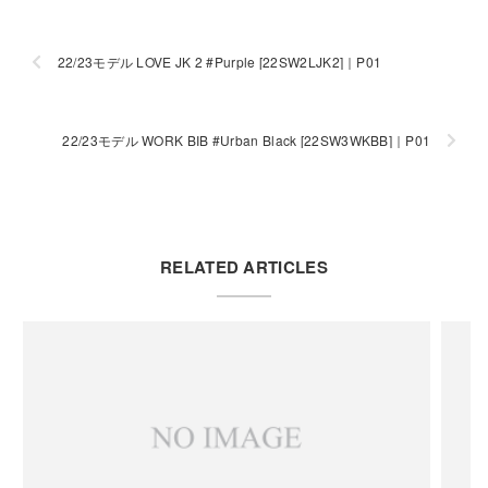
22/23モデル LOVE JK 2 #Purple [22SW2LJK2]｜P01
22/23モデル WORK BIB #Urban Black [22SW3WKBB]｜P01
RELATED ARTICLES