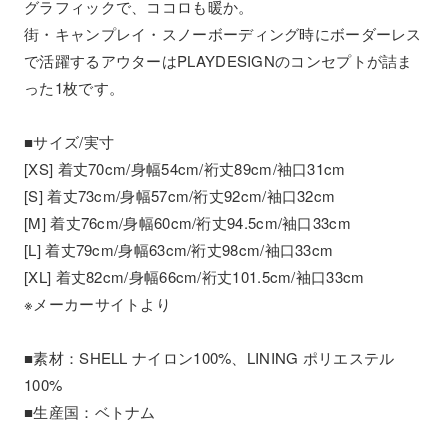
グラフィックで、ココロも暖か。
街・キャンプレイ・スノーボーディング時にボーダーレス
で活躍するアウターはPLAYDESIGNのコンセプトが詰ま
った1枚です。
■サイズ/実寸
[XS] 着丈70cm/身幅54cm/裄丈89cm/袖口31cm
[S] 着丈73cm/身幅57cm/裄丈92cm/袖口32cm
[M] 着丈76cm/身幅60cm/裄丈94.5cm/袖口33cm
[L] 着丈79cm/身幅63cm/裄丈98cm/袖口33cm
[XL] 着丈82cm/身幅66cm/裄丈101.5cm/袖口33cm
※メーカーサイトより
■素材：SHELL ナイロン100%、LINING ポリエステル
100%
■生産国：ベトナム