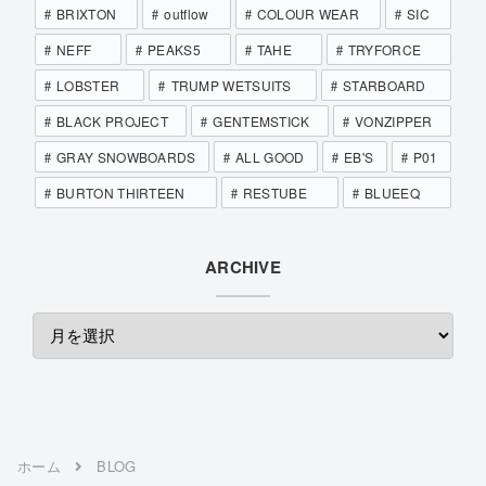
BRIXTON
outflow
COLOUR WEAR
SIC
NEFF
PEAKS5
TAHE
TRYFORCE
LOBSTER
TRUMP WETSUITS
STARBOARD
BLACK PROJECT
GENTEMSTICK
VONZIPPER
GRAY SNOWBOARDS
ALL GOOD
EB'S
P01
BURTON THIRTEEN
RESTUBE
BLUEEQ
ARCHIVE
ホーム
BLOG