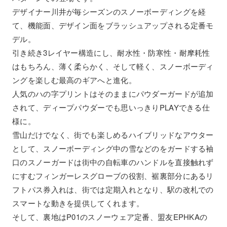
デザイナー川井が毎シーズンのスノーボーディングを経
て、機能面、デザイン面をブラッシュアップされる定番モ
デル。
引き続き3レイヤー構造にし、耐水性・防寒性・耐摩耗性
はもちろん、薄く柔らかく、そして軽く、スノーボーディ
ングを楽しむ最高のギアへと進化。
人気のハの字プリントはそのままにパウダーガードが追加
されて、ディープパウダーでも思いっきりPLAYできる仕
様に。
雪山だけでなく、街でも楽しめるハイブリッドなアウター
として、スノーボーディング中の雪などのをガードする袖
口のスノーガードは街中の自転車のハンドルを直接触れず
にすむフィンガーレスグローブの役割、裾裏部分にあるリ
フトパス券入れは、街では定期入れとなり、駅の改札での
スマートな動きを提供してくれます。
そして、裏地はP01のスノーウェア定番、盟友EPHKAの