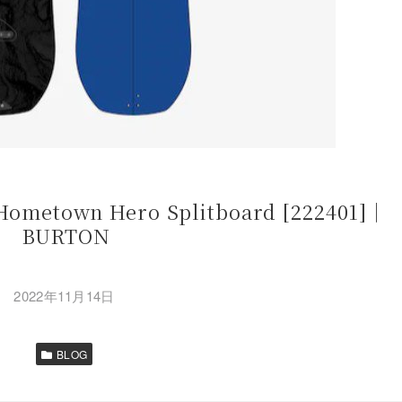
Hometown Hero Splitboard [222401]｜
BURTON
2022年11月14日
BLOG