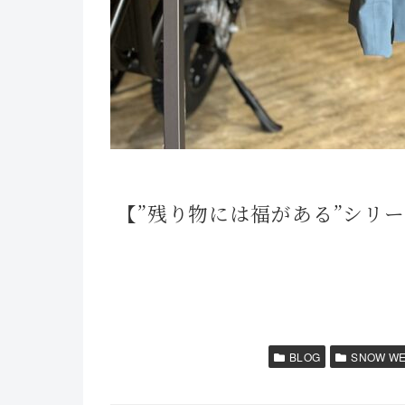
【”残り物には福がある”シリーズ】UN
BLOG
SNOW W