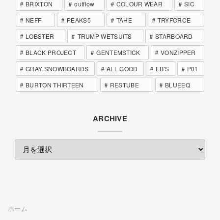
BRIXTON
outflow
COLOUR WEAR
SIC
NEFF
PEAKS5
TAHE
TRYFORCE
LOBSTER
TRUMP WETSUITS
STARBOARD
BLACK PROJECT
GENTEMSTICK
VONZIPPER
GRAY SNOWBOARDS
ALL GOOD
EB'S
P01
BURTON THIRTEEN
RESTUBE
BLUEEQ
ARCHIVE
ホーム