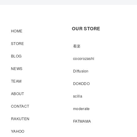
OUR STORE
HOME
STORE
着楽
BLOG
cocorozashi
NEWS
Diffusion
TEAM
DOKODO
ABOUT
scilla
CONTACT
moderate
RAKUTEN
FATMAMA
YAHOO