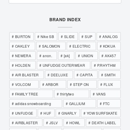
BRAND INDEX
BURTON
Nike SB
SLIDE
SUP
ANALOG
OAKLEY
SALOMON
ELECTRIC
KOKUA
NEWERA
anon.
[ak]
UNION
AK457
HOLDEN
UNFUDGE OUTERWEAR
P.RHYTHM
AIR BLASTER
DEELUXE
CAPITA
SMITH
VOLCOM
ARBOR
STEP ON
FLUX
FAMILY TREE
thirtytwo
VANS
adidas snowboarding
GALLIUM
FTC
UNFUDGE
HUF
GNARLY
YOW SURFSKATE
AIRBLASTER
JSLV
HOWL
DEATH LABEL