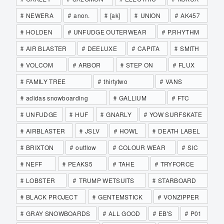
NEWERA
anon.
[ak]
UNION
AK457
HOLDEN
UNFUDGE OUTERWEAR
P.RHYTHM
AIR BLASTER
DEELUXE
CAPITA
SMITH
VOLCOM
ARBOR
STEP ON
FLUX
FAMILY TREE
thirtytwo
VANS
adidas snowboarding
GALLIUM
FTC
UNFUDGE
HUF
GNARLY
YOW SURFSKATE
AIRBLASTER
JSLV
HOWL
DEATH LABEL
BRIXTON
outflow
COLOUR WEAR
SIC
NEFF
PEAKS5
TAHE
TRYFORCE
LOBSTER
TRUMP WETSUITS
STARBOARD
BLACK PROJECT
GENTEMSTICK
VONZIPPER
GRAY SNOWBOARDS
ALL GOOD
EB'S
P01