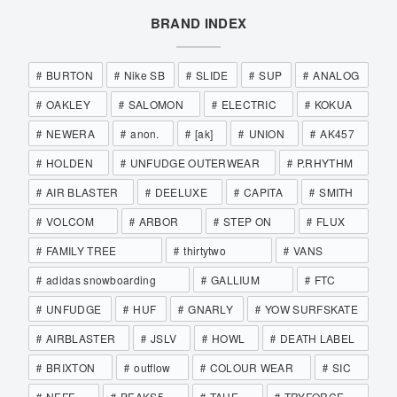
BRAND INDEX
BURTON
Nike SB
SLIDE
SUP
ANALOG
OAKLEY
SALOMON
ELECTRIC
KOKUA
NEWERA
anon.
[ak]
UNION
AK457
HOLDEN
UNFUDGE OUTERWEAR
P.RHYTHM
AIR BLASTER
DEELUXE
CAPITA
SMITH
VOLCOM
ARBOR
STEP ON
FLUX
FAMILY TREE
thirtytwo
VANS
adidas snowboarding
GALLIUM
FTC
UNFUDGE
HUF
GNARLY
YOW SURFSKATE
AIRBLASTER
JSLV
HOWL
DEATH LABEL
BRIXTON
outflow
COLOUR WEAR
SIC
NEFF
PEAKS5
TAHE
TRYFORCE