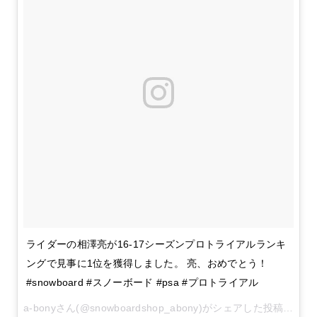
ライダーの相澤亮が16-17シーズンプロトライアルランキ
ングで見事に1位を獲得しました。 亮、おめでとう！
#snowboard #スノーボード #psa #プロトライアル
a-bonyさん(@snowboardshop_abony)がシェアした投稿 –
201