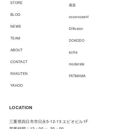
STORE
着楽
BLOG
cocorozashi
NEWS
Diffusion
TEAM
DOKODO
ABOUT
scilla
CONTACT
moderate
RAKUTEN
FATMAMA
YAHOO
LOCATION
三重県四日市市日永5-12-13 エビオビル1F
営業時間｜12：00 ～ 20：00