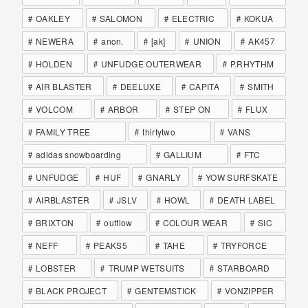
OAKLEY
SALOMON
ELECTRIC
KOKUA
NEWERA
anon.
[ak]
UNION
AK457
HOLDEN
UNFUDGE OUTERWEAR
P.RHYTHM
AIR BLASTER
DEELUXE
CAPITA
SMITH
VOLCOM
ARBOR
STEP ON
FLUX
FAMILY TREE
thirtytwo
VANS
adidas snowboarding
GALLIUM
FTC
UNFUDGE
HUF
GNARLY
YOW SURFSKATE
AIRBLASTER
JSLV
HOWL
DEATH LABEL
BRIXTON
outflow
COLOUR WEAR
SIC
NEFF
PEAKS5
TAHE
TRYFORCE
LOBSTER
TRUMP WETSUITS
STARBOARD
BLACK PROJECT
GENTEMSTICK
VONZIPPER