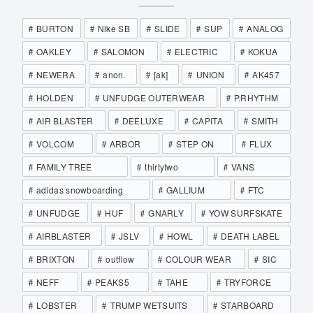
BURTON
Nike SB
SLIDE
SUP
ANALOG
OAKLEY
SALOMON
ELECTRIC
KOKUA
NEWERA
anon.
[ak]
UNION
AK457
HOLDEN
UNFUDGE OUTERWEAR
P.RHYTHM
AIR BLASTER
DEELUXE
CAPITA
SMITH
VOLCOM
ARBOR
STEP ON
FLUX
FAMILY TREE
thirtytwo
VANS
adidas snowboarding
GALLIUM
FTC
UNFUDGE
HUF
GNARLY
YOW SURFSKATE
AIRBLASTER
JSLV
HOWL
DEATH LABEL
BRIXTON
outflow
COLOUR WEAR
SIC
NEFF
PEAKS5
TAHE
TRYFORCE
LOBSTER
TRUMP WETSUITS
STARBOARD