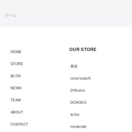
ホーム
OUR STORE
HOME
STORE
着楽
BLOG
cocorozashi
NEWS
Diffusion
TEAM
DOKODO
ABOUT
scilla
CONTACT
moderate