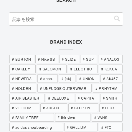
BRAND INDEX
BURTON
Nike SB
SLIDE
SUP
ANALOG
OAKLEY
SALOMON
ELECTRIC
KOKUA
NEWERA
anon.
[ak]
UNION
AK457
HOLDEN
UNFUDGE OUTERWEAR
P.RHYTHM
AIR BLASTER
DEELUXE
CAPITA
SMITH
VOLCOM
ARBOR
STEP ON
FLUX
FAMILY TREE
thirtytwo
VANS
adidas snowboarding
GALLIUM
FTC