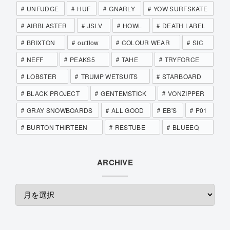
UNFUDGE
HUF
GNARLY
YOW SURFSKATE
AIRBLASTER
JSLV
HOWL
DEATH LABEL
BRIXTON
outflow
COLOUR WEAR
SIC
NEFF
PEAKS5
TAHE
TRYFORCE
LOBSTER
TRUMP WETSUITS
STARBOARD
BLACK PROJECT
GENTEMSTICK
VONZIPPER
GRAY SNOWBOARDS
ALL GOOD
EB'S
P01
BURTON THIRTEEN
RESTUBE
BLUEEQ
ARCHIVE