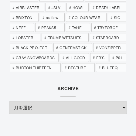
AIRBLASTER
JSLV
HOWL
DEATH LABEL
BRIXTON
outflow
COLOUR WEAR
SIC
NEFF
PEAKS5
TAHE
TRYFORCE
LOBSTER
TRUMP WETSUITS
STARBOARD
BLACK PROJECT
GENTEMSTICK
VONZIPPER
GRAY SNOWBOARDS
ALL GOOD
EB'S
P01
BURTON THIRTEEN
RESTUBE
BLUEEQ
ARCHIVE