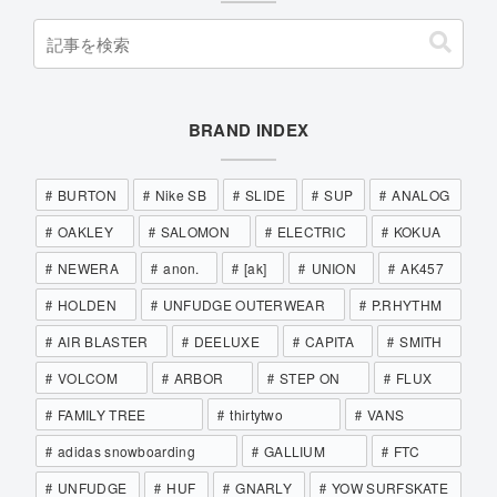
BRAND INDEX
BURTON
Nike SB
SLIDE
SUP
ANALOG
OAKLEY
SALOMON
ELECTRIC
KOKUA
NEWERA
anon.
[ak]
UNION
AK457
HOLDEN
UNFUDGE OUTERWEAR
P.RHYTHM
AIR BLASTER
DEELUXE
CAPITA
SMITH
VOLCOM
ARBOR
STEP ON
FLUX
FAMILY TREE
thirtytwo
VANS
adidas snowboarding
GALLIUM
FTC
UNFUDGE
HUF
GNARLY
YOW SURFSKATE