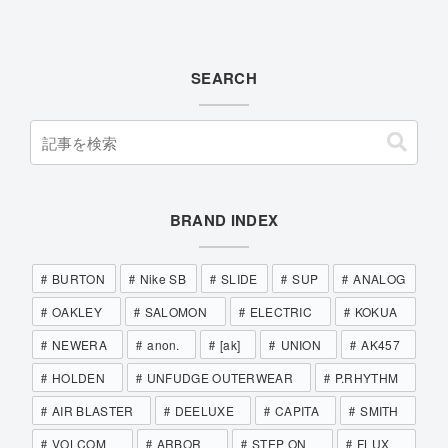
SEARCH
BRAND INDEX
BURTON
Nike SB
SLIDE
SUP
ANALOG
OAKLEY
SALOMON
ELECTRIC
KOKUA
NEWERA
anon.
[ak]
UNION
AK457
HOLDEN
UNFUDGE OUTERWEAR
P.RHYTHM
AIR BLASTER
DEELUXE
CAPITA
SMITH
VOLCOM
ARBOR
STEP ON
FLUX