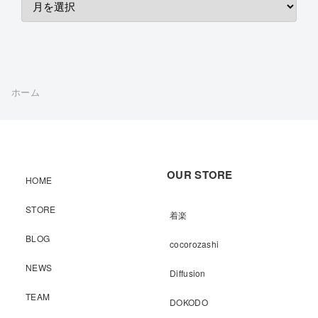
ホーム
OUR STORE
HOME
STORE
着楽
BLOG
cocorozashi
NEWS
Diffusion
TEAM
DOKODO