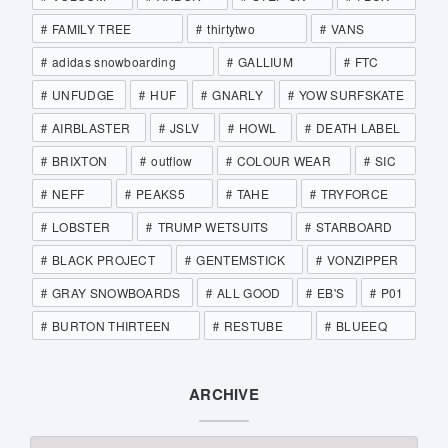
FAMILY TREE
thirtytwo
VANS
adidas snowboarding
GALLIUM
FTC
UNFUDGE
HUF
GNARLY
YOW SURFSKATE
AIRBLASTER
JSLV
HOWL
DEATH LABEL
BRIXTON
outflow
COLOUR WEAR
SIC
NEFF
PEAKS5
TAHE
TRYFORCE
LOBSTER
TRUMP WETSUITS
STARBOARD
BLACK PROJECT
GENTEMSTICK
VONZIPPER
GRAY SNOWBOARDS
ALL GOOD
EB'S
P01
BURTON THIRTEEN
RESTUBE
BLUEEQ
ARCHIVE