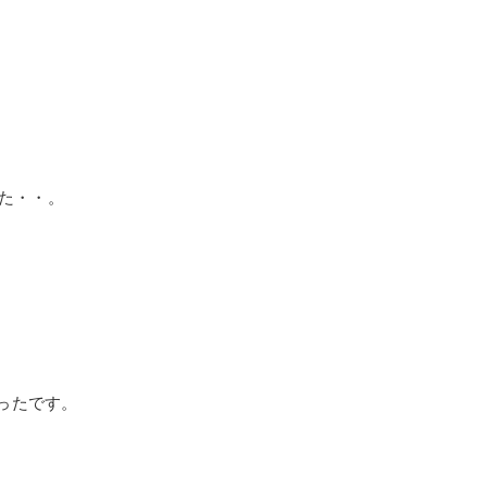
した・・。
）
ったです。