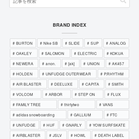
BRAND INDEX
BURTON
Nike SB
SLIDE
SUP
ANALOG
OAKLEY
SALOMON
ELECTRIC
KOKUA
NEWERA
anon.
[ak]
UNION
AK457
HOLDEN
UNFUDGE OUTERWEAR
P.RHYTHM
AIR BLASTER
DEELUXE
CAPITA
SMITH
VOLCOM
ARBOR
STEP ON
FLUX
FAMILY TREE
thirtytwo
VANS
adidas snowboarding
GALLIUM
FTC
UNFUDGE
HUF
GNARLY
YOW SURFSKATE
AIRBLASTER
JSLV
HOWL
DEATH LABEL