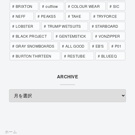
BRIXTON
outflow
COLOUR WEAR
SIC
NEFF
PEAKS5
TAHE
TRYFORCE
LOBSTER
TRUMP WETSUITS
STARBOARD
BLACK PROJECT
GENTEMSTICK
VONZIPPER
GRAY SNOWBOARDS
ALL GOOD
EB'S
P01
BURTON THIRTEEN
RESTUBE
BLUEEQ
ARCHIVE
ホーム