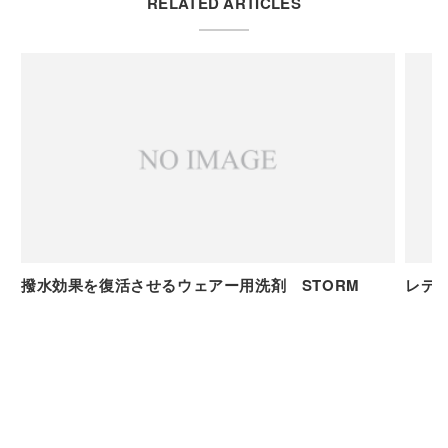
RELATED ARTICLES
撥水効果を復活させるウェアー用洗剤 STORM
レデ