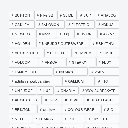
BURTON
Nike SB
SLIDE
SUP
ANALOG
OAKLEY
SALOMON
ELECTRIC
KOKUA
NEWERA
anon.
[ak]
UNION
AK457
HOLDEN
UNFUDGE OUTERWEAR
P.RHYTHM
AIR BLASTER
DEELUXE
CAPITA
SMITH
VOLCOM
ARBOR
STEP ON
FLUX
FAMILY TREE
thirtytwo
VANS
adidas snowboarding
GALLIUM
FTC
UNFUDGE
HUF
GNARLY
YOW SURFSKATE
AIRBLASTER
JSLV
HOWL
DEATH LABEL
BRIXTON
outflow
COLOUR WEAR
SIC
NEFF
PEAKS5
TAHE
TRYFORCE