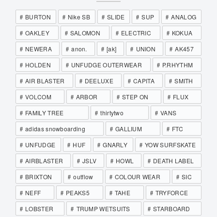
BURTON
Nike SB
SLIDE
SUP
ANALOG
OAKLEY
SALOMON
ELECTRIC
KOKUA
NEWERA
anon.
[ak]
UNION
AK457
HOLDEN
UNFUDGE OUTERWEAR
P.RHYTHM
AIR BLASTER
DEELUXE
CAPITA
SMITH
VOLCOM
ARBOR
STEP ON
FLUX
FAMILY TREE
thirtytwo
VANS
adidas snowboarding
GALLIUM
FTC
UNFUDGE
HUF
GNARLY
YOW SURFSKATE
AIRBLASTER
JSLV
HOWL
DEATH LABEL
BRIXTON
outflow
COLOUR WEAR
SIC
NEFF
PEAKS5
TAHE
TRYFORCE
LOBSTER
TRUMP WETSUITS
STARBOARD