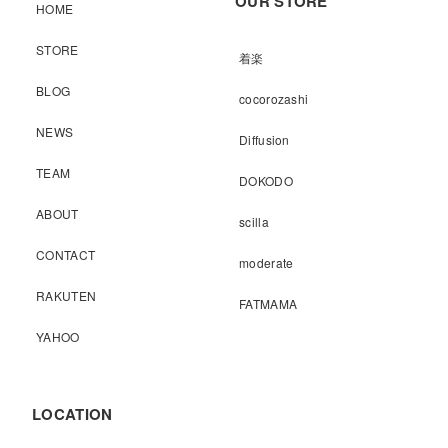
OUR STORE
HOME
STORE
着楽
BLOG
cocorozashi
NEWS
Diffusion
TEAM
DOKODO
ABOUT
scilla
CONTACT
moderate
RAKUTEN
FATMAMA
YAHOO
LOCATION