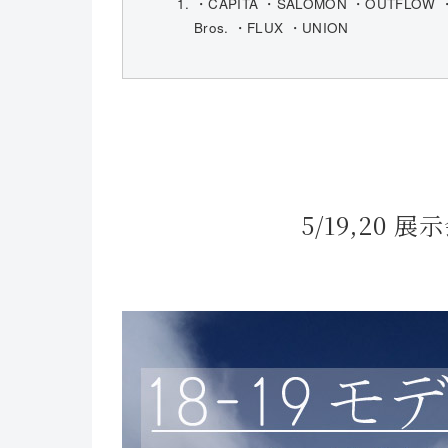
・CAPITA ・SALOMON ・OUTFLOW ・
Bros. ・FLUX ・UNION
5/19,20