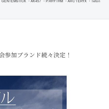
GENTEMSTICK ・AK457 ・P.RHYTHM ・ARC’TERYX ・Teton
 展示会参加ブランド続々決定！