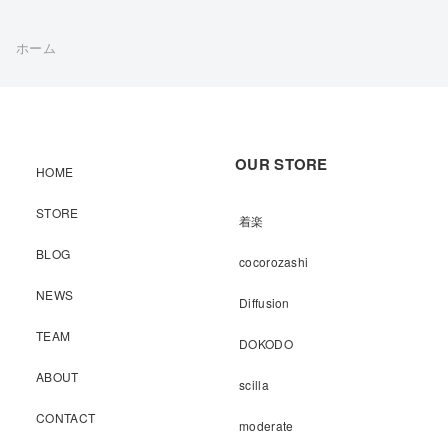
ホーム
OUR STORE
HOME
STORE
着楽
BLOG
cocorozashi
NEWS
Diffusion
TEAM
DOKODO
ABOUT
scilla
CONTACT
moderate