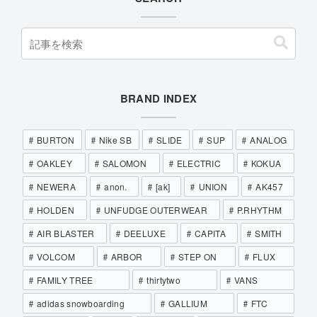
BRAND INDEX
BURTON
Nike SB
SLIDE
SUP
ANALOG
OAKLEY
SALOMON
ELECTRIC
KOKUA
NEWERA
anon.
[ak]
UNION
AK457
HOLDEN
UNFUDGE OUTERWEAR
P.RHYTHM
AIR BLASTER
DEELUXE
CAPITA
SMITH
VOLCOM
ARBOR
STEP ON
FLUX
FAMILY TREE
thirtytwo
VANS
adidas snowboarding
GALLIUM
FTC