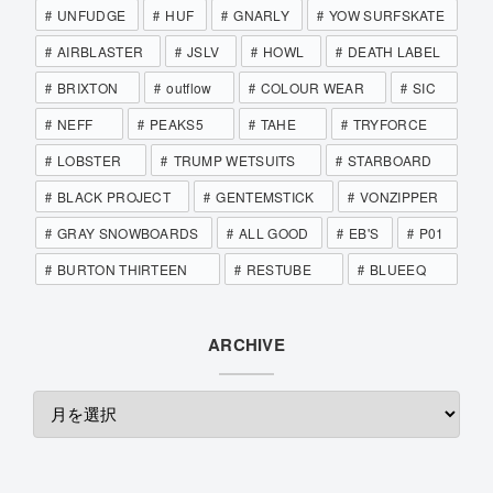
UNFUDGE
HUF
GNARLY
YOW SURFSKATE
AIRBLASTER
JSLV
HOWL
DEATH LABEL
BRIXTON
outflow
COLOUR WEAR
SIC
NEFF
PEAKS5
TAHE
TRYFORCE
LOBSTER
TRUMP WETSUITS
STARBOARD
BLACK PROJECT
GENTEMSTICK
VONZIPPER
GRAY SNOWBOARDS
ALL GOOD
EB'S
P01
BURTON THIRTEEN
RESTUBE
BLUEEQ
ARCHIVE