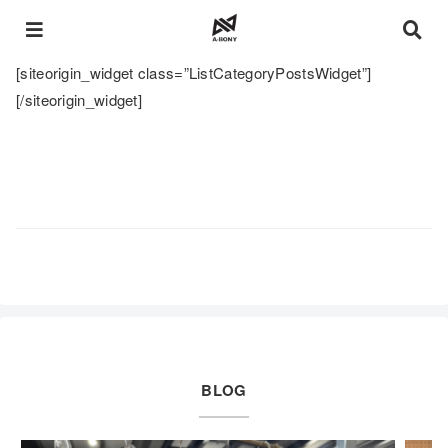
[siteorigin_widget class=”ListCategoryPostsWidget”]
[/siteorigin_widget]
BLOG