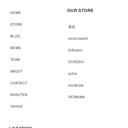
OUR STORE
HOME
STORE
着楽
BLOG
cocorozashi
NEWS
Diffusion
TEAM
DOKODO
ABOUT
scilla
CONTACT
moderate
RAKUTEN
FATMAMA
YAHOO