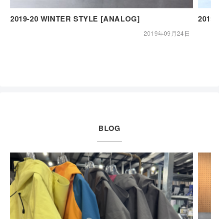
2019-20 WINTER STYLE [ANALOG]
2019
2019年09月24日
BLOG