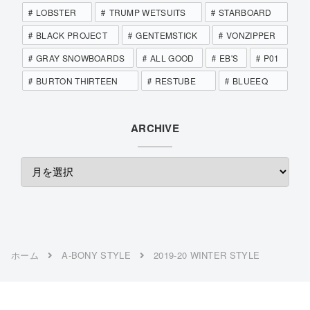
LOBSTER
TRUMP WETSUITS
STARBOARD
BLACK PROJECT
GENTEMSTICK
VONZIPPER
GRAY SNOWBOARDS
ALL GOOD
EB'S
P01
BURTON THIRTEEN
RESTUBE
BLUEEQ
ARCHIVE
ホーム
A-BONY STYLE
2019-20 WINTER STYLE