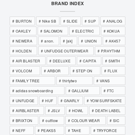
BRAND INDEX
BURTON
Nike SB
SLIDE
SUP
ANALOG
OAKLEY
SALOMON
ELECTRIC
KOKUA
NEWERA
anon.
[ak]
UNION
AK457
HOLDEN
UNFUDGE OUTERWEAR
P.RHYTHM
AIR BLASTER
DEELUXE
CAPITA
SMITH
VOLCOM
ARBOR
STEP ON
FLUX
FAMILY TREE
thirtytwo
VANS
adidas snowboarding
GALLIUM
FTC
UNFUDGE
HUF
GNARLY
YOW SURFSKATE
AIRBLASTER
JSLV
HOWL
DEATH LABEL
BRIXTON
outflow
COLOUR WEAR
SIC
NEFF
PEAKS5
TAHE
TRYFORCE