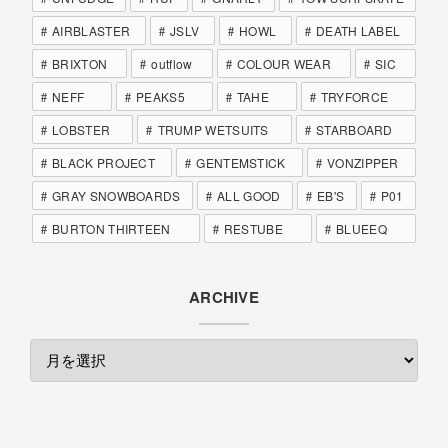
AIRBLASTER
JSLV
HOWL
DEATH LABEL
BRIXTON
outflow
COLOUR WEAR
SIC
NEFF
PEAKS5
TAHE
TRYFORCE
LOBSTER
TRUMP WETSUITS
STARBOARD
BLACK PROJECT
GENTEMSTICK
VONZIPPER
GRAY SNOWBOARDS
ALL GOOD
EB'S
P01
BURTON THIRTEEN
RESTUBE
BLUEEQ
ARCHIVE