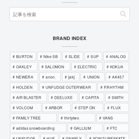
BRAND INDEX
BURTON
Nike SB
SLIDE
SUP
ANALOG
OAKLEY
SALOMON
ELECTRIC
KOKUA
NEWERA
anon.
[ak]
UNION
AK457
HOLDEN
UNFUDGE OUTERWEAR
P.RHYTHM
AIR BLASTER
DEELUXE
CAPITA
SMITH
VOLCOM
ARBOR
STEP ON
FLUX
FAMILY TREE
thirtytwo
VANS
adidas snowboarding
GALLIUM
FTC
UNFUDGE
HUF
GNARLY
YOW SURFSKATE