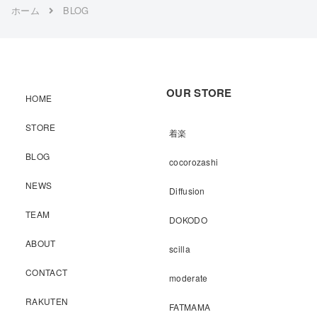
ホーム
BLOG
OUR STORE
HOME
STORE
着楽
BLOG
cocorozashi
NEWS
Diffusion
TEAM
DOKODO
ABOUT
scilla
CONTACT
moderate
RAKUTEN
FATMAMA