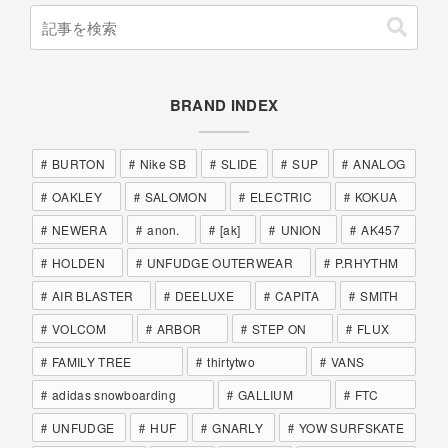
BRAND INDEX
BURTON
Nike SB
SLIDE
SUP
ANALOG
OAKLEY
SALOMON
ELECTRIC
KOKUA
NEWERA
anon.
[ak]
UNION
AK457
HOLDEN
UNFUDGE OUTERWEAR
P.RHYTHM
AIR BLASTER
DEELUXE
CAPITA
SMITH
VOLCOM
ARBOR
STEP ON
FLUX
FAMILY TREE
thirtytwo
VANS
adidas snowboarding
GALLIUM
FTC
UNFUDGE
HUF
GNARLY
YOW SURFSKATE