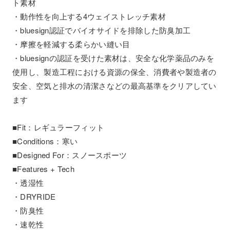
ト素材
・動作性を向上する4ウェイストレッチ素材
・bluesign認証でバイオサイドを排除した防臭加工
・摩擦を軽減する柔らかい縫い目
・bluesignの認証を受けた素材は、安全な化学薬品のみを
使用し、製造工程における資源の保全、消費者や製造者の
安全、空気と排水の清潔さなどの最高基準をクリアしてい
ます
■Fit：レギュラーフィット
■Conditions：寒い
■Designed For：スノースポーツ
■Features + Tech
・透湿性
・DRYRIDE
・防臭性
・速乾性