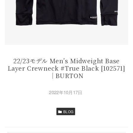
22/23モデル Men’s Midweight Base
Layer Crewneck #True Black [102571]
｜BURTON
2022年10月17日
BLOG