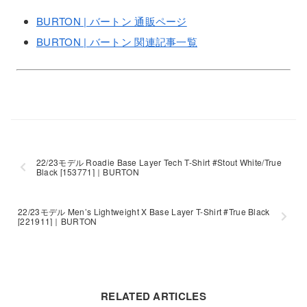
BURTON | バートン 通販ページ
BURTON | バートン 関連記事一覧
22/23モデル Roadie Base Layer Tech T-Shirt #Stout White/True
Black [153771]｜BURTON
22/23モデル Men’s Lightweight X Base Layer T-Shirt #True Black
[221911]｜BURTON
RELATED ARTICLES