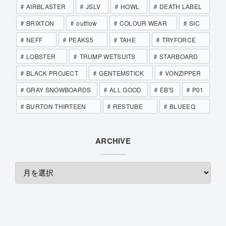
AIRBLASTER
JSLV
HOWL
DEATH LABEL
BRIXTON
outflow
COLOUR WEAR
SIC
NEFF
PEAKS5
TAHE
TRYFORCE
LOBSTER
TRUMP WETSUITS
STARBOARD
BLACK PROJECT
GENTEMSTICK
VONZIPPER
GRAY SNOWBOARDS
ALL GOOD
EB'S
P01
BURTON THIRTEEN
RESTUBE
BLUEEQ
ARCHIVE