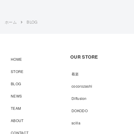
ホーム
BLOG
OUR STORE
HOME
STORE
着楽
BLOG
cocorozashi
NEWS
Diffusion
TEAM
DOKODO
ABOUT
scilla
CONTACT