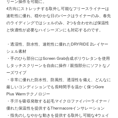
リーン操作を可能に。
4方向にストレッチする取外し可能なフリースライナーは
速乾性に優れ、穏やかな日のパークはライナーのみ、春先
のライディングではシェルのみ、2つを合わせれば保温性
と快適性が必要なハイシーズンにも対応するのです。
・透湿性、防水性、速乾性に優れたDRYRIDE 2レイヤー
シェル素材
・手のひら部分にはScreen Grab合成ポリウレタンを使用
しタッチスクリーンを自由に操作 / 親指部分にソフトなノ
ーズワイプ
・非常に優れた防水性、防風性、透湿性を備え、どんなに
厳しいコンディションでも長時間手を温かく保つGore
Plus Warmテクノロジー
・手汗を吸収発散する起毛マイクロファイバーライナー /
優れた保温性を提供するThermacoreインサレーション
・指先のしなやかな動きを提供する取外し可能な4ウェイ