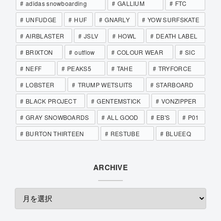
adidas snowboarding
GALLIUM
FTC
UNFUDGE
HUF
GNARLY
YOW SURFSKATE
AIRBLASTER
JSLV
HOWL
DEATH LABEL
BRIXTON
outflow
COLOUR WEAR
SIC
NEFF
PEAKS5
TAHE
TRYFORCE
LOBSTER
TRUMP WETSUITS
STARBOARD
BLACK PROJECT
GENTEMSTICK
VONZIPPER
GRAY SNOWBOARDS
ALL GOOD
EB'S
P01
BURTON THIRTEEN
RESTUBE
BLUEEQ
ARCHIVE