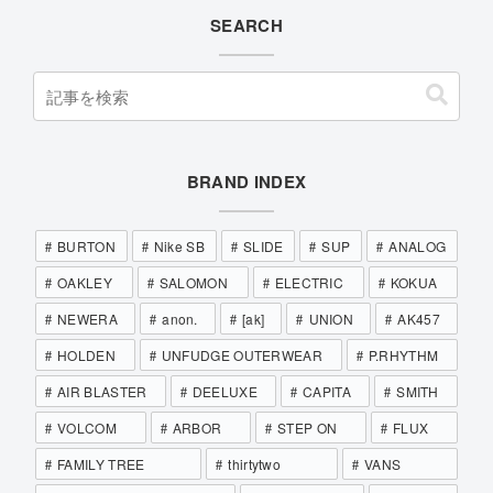
SEARCH
BRAND INDEX
BURTON
Nike SB
SLIDE
SUP
ANALOG
OAKLEY
SALOMON
ELECTRIC
KOKUA
NEWERA
anon.
[ak]
UNION
AK457
HOLDEN
UNFUDGE OUTERWEAR
P.RHYTHM
AIR BLASTER
DEELUXE
CAPITA
SMITH
VOLCOM
ARBOR
STEP ON
FLUX
FAMILY TREE
thirtytwo
VANS