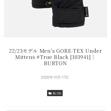
22/23モデル Men’s GORE-TEX Under
Mittens #True Black [103941]｜
BURTON
2022年10月17日
BLOG