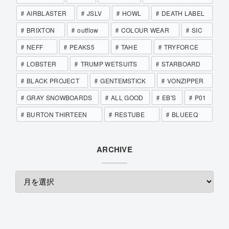
AIRBLASTER
JSLV
HOWL
DEATH LABEL
BRIXTON
outflow
COLOUR WEAR
SIC
NEFF
PEAKS5
TAHE
TRYFORCE
LOBSTER
TRUMP WETSUITS
STARBOARD
BLACK PROJECT
GENTEMSTICK
VONZIPPER
GRAY SNOWBOARDS
ALL GOOD
EB'S
P01
BURTON THIRTEEN
RESTUBE
BLUEEQ
ARCHIVE