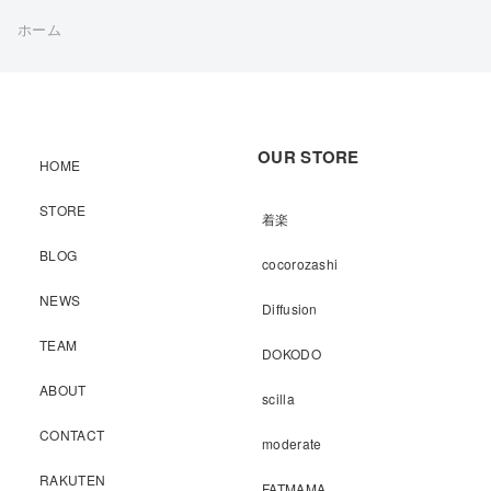
ホーム
OUR STORE
HOME
STORE
着楽
BLOG
cocorozashi
NEWS
Diffusion
TEAM
DOKODO
ABOUT
scilla
CONTACT
moderate
RAKUTEN
FATMAMA