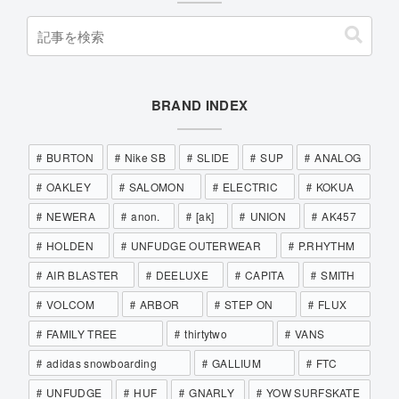
BRAND INDEX
BURTON
Nike SB
SLIDE
SUP
ANALOG
OAKLEY
SALOMON
ELECTRIC
KOKUA
NEWERA
anon.
[ak]
UNION
AK457
HOLDEN
UNFUDGE OUTERWEAR
P.RHYTHM
AIR BLASTER
DEELUXE
CAPITA
SMITH
VOLCOM
ARBOR
STEP ON
FLUX
FAMILY TREE
thirtytwo
VANS
adidas snowboarding
GALLIUM
FTC
UNFUDGE
HUF
GNARLY
YOW SURFSKATE