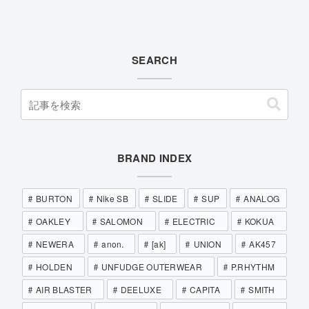
SEARCH
BRAND INDEX
BURTON
Nike SB
SLIDE
SUP
ANALOG
OAKLEY
SALOMON
ELECTRIC
KOKUA
NEWERA
anon.
[ak]
UNION
AK457
HOLDEN
UNFUDGE OUTERWEAR
P.RHYTHM
AIR BLASTER
DEELUXE
CAPITA
SMITH