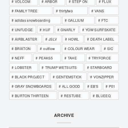
VOLCOM
ARBOR
STEP ON
FLUX
FAMILY TREE
thirtytwo
VANS
adidas snowboarding
GALLIUM
FTC
UNFUDGE
HUF
GNARLY
YOW SURFSKATE
AIRBLASTER
JSLV
HOWL
DEATH LABEL
BRIXTON
outflow
COLOUR WEAR
SIC
NEFF
PEAKS5
TAHE
TRYFORCE
LOBSTER
TRUMP WETSUITS
STARBOARD
BLACK PROJECT
GENTEMSTICK
VONZIPPER
GRAY SNOWBOARDS
ALL GOOD
EB'S
P01
BURTON THIRTEEN
RESTUBE
BLUEEQ
ARCHIVE