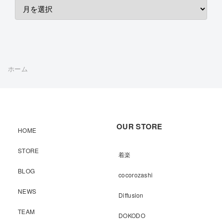
ホーム
OUR STORE
HOME
STORE
着楽
BLOG
cocorozashi
NEWS
Diffusion
TEAM
DOKODO