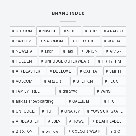
BRAND INDEX
BURTON
Nike SB
SLIDE
SUP
ANALOG
OAKLEY
SALOMON
ELECTRIC
KOKUA
NEWERA
anon.
[ak]
UNION
AK457
HOLDEN
UNFUDGE OUTERWEAR
P.RHYTHM
AIR BLASTER
DEELUXE
CAPITA
SMITH
VOLCOM
ARBOR
STEP ON
FLUX
FAMILY TREE
thirtytwo
VANS
adidas snowboarding
GALLIUM
FTC
UNFUDGE
HUF
GNARLY
YOW SURFSKATE
AIRBLASTER
JSLV
HOWL
DEATH LABEL
BRIXTON
outflow
COLOUR WEAR
SIC