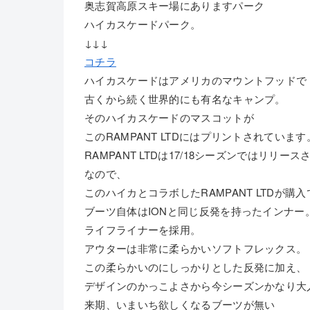
奥志賀高原スキー場にありますパーク
ハイカスケードパーク。
↓↓↓
コチラ
ハイカスケードはアメリカのマウントフッドで
古くから続く世界的にも有名なキャンプ。
そのハイカスケードのマスコットが
このRAMPANT LTDにはプリントされています
RAMPANT LTDは17/18シーズンではリリー
なので、
このハイカとコラボしたRAMPANT LTDが
ブーツ自体はIONと同じ反発を持ったインナー
ライフライナーを採用。
アウターは非常に柔らかいソフトフレックス。
この柔らかいのにしっかりとした反発に加え、
デザインのかっこよさから今シーズンかなり大
来期、いまいち欲しくなるブーツが無い