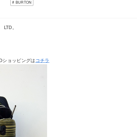
BURTON
 LTD。
Oショッピングは
コチラ