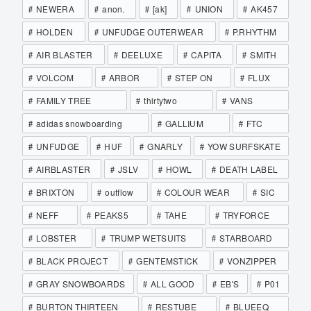
NEWERA
anon.
[ak]
UNION
AK457
HOLDEN
UNFUDGE OUTERWEAR
P.RHYTHM
AIR BLASTER
DEELUXE
CAPITA
SMITH
VOLCOM
ARBOR
STEP ON
FLUX
FAMILY TREE
thirtytwo
VANS
adidas snowboarding
GALLIUM
FTC
UNFUDGE
HUF
GNARLY
YOW SURFSKATE
AIRBLASTER
JSLV
HOWL
DEATH LABEL
BRIXTON
outflow
COLOUR WEAR
SIC
NEFF
PEAKS5
TAHE
TRYFORCE
LOBSTER
TRUMP WETSUITS
STARBOARD
BLACK PROJECT
GENTEMSTICK
VONZIPPER
GRAY SNOWBOARDS
ALL GOOD
EB'S
P01
BURTON THIRTEEN
RESTUBE
BLUEEQ