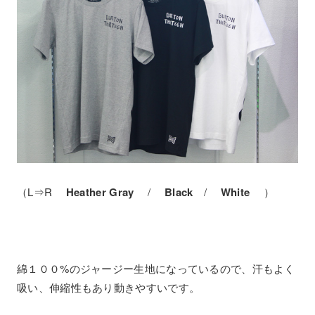
（L⇒R
Heather Gra
y
/
Black
/
White
）
綿１００%のジャージー生地になっているので、汗もよく
吸い、伸縮性もあり動きやすいです。