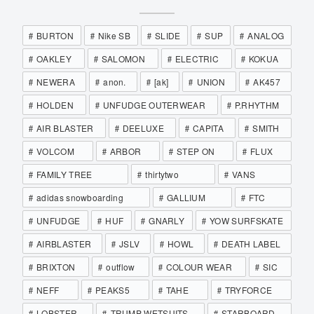
BURTON
Nike SB
SLIDE
SUP
ANALOG
OAKLEY
SALOMON
ELECTRIC
KOKUA
NEWERA
anon.
[ak]
UNION
AK457
HOLDEN
UNFUDGE OUTERWEAR
P.RHYTHM
AIR BLASTER
DEELUXE
CAPITA
SMITH
VOLCOM
ARBOR
STEP ON
FLUX
FAMILY TREE
thirtytwo
VANS
adidas snowboarding
GALLIUM
FTC
UNFUDGE
HUF
GNARLY
YOW SURFSKATE
AIRBLASTER
JSLV
HOWL
DEATH LABEL
BRIXTON
outflow
COLOUR WEAR
SIC
NEFF
PEAKS5
TAHE
TRYFORCE
LOBSTER
TRUMP WETSUITS
STARBOARD