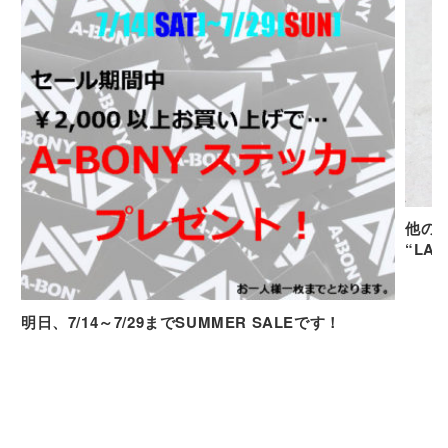
他の
“LAT
明日、7/14～7/29までSUMMER SALEです！