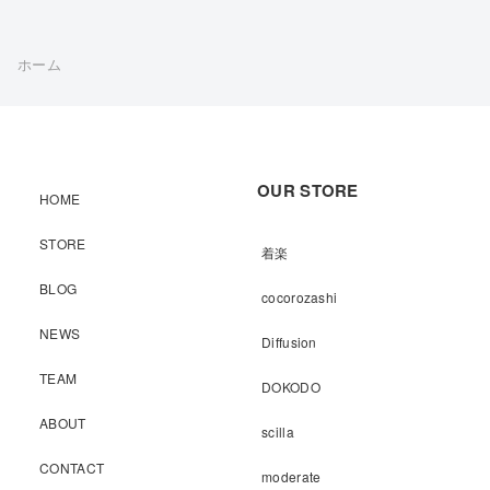
ホーム
OUR STORE
HOME
STORE
着楽
BLOG
cocorozashi
NEWS
Diffusion
TEAM
DOKODO
ABOUT
scilla
CONTACT
moderate