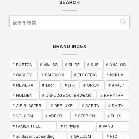
SEARCH
BRAND INDEX
BURTON
Nike SB
SLIDE
SUP
ANALOG
OAKLEY
SALOMON
ELECTRIC
KOKUA
NEWERA
anon.
[ak]
UNION
AK457
HOLDEN
UNFUDGE OUTERWEAR
P.RHYTHM
AIR BLASTER
DEELUXE
CAPITA
SMITH
VOLCOM
ARBOR
STEP ON
FLUX
FAMILY TREE
thirtytwo
VANS
adidas snowboarding
GALLIUM
FTC