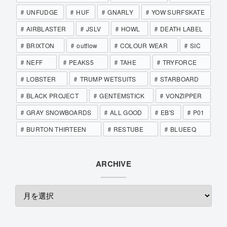
UNFUDGE
HUF
GNARLY
YOW SURFSKATE
AIRBLASTER
JSLV
HOWL
DEATH LABEL
BRIXTON
outflow
COLOUR WEAR
SIC
NEFF
PEAKS5
TAHE
TRYFORCE
LOBSTER
TRUMP WETSUITS
STARBOARD
BLACK PROJECT
GENTEMSTICK
VONZIPPER
GRAY SNOWBOARDS
ALL GOOD
EB'S
P01
BURTON THIRTEEN
RESTUBE
BLUEEQ
ARCHIVE