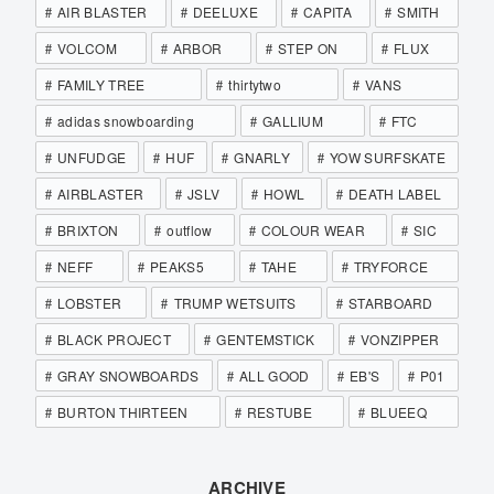
AIR BLASTER
DEELUXE
CAPITA
SMITH
VOLCOM
ARBOR
STEP ON
FLUX
FAMILY TREE
thirtytwo
VANS
adidas snowboarding
GALLIUM
FTC
UNFUDGE
HUF
GNARLY
YOW SURFSKATE
AIRBLASTER
JSLV
HOWL
DEATH LABEL
BRIXTON
outflow
COLOUR WEAR
SIC
NEFF
PEAKS5
TAHE
TRYFORCE
LOBSTER
TRUMP WETSUITS
STARBOARD
BLACK PROJECT
GENTEMSTICK
VONZIPPER
GRAY SNOWBOARDS
ALL GOOD
EB'S
P01
BURTON THIRTEEN
RESTUBE
BLUEEQ
ARCHIVE