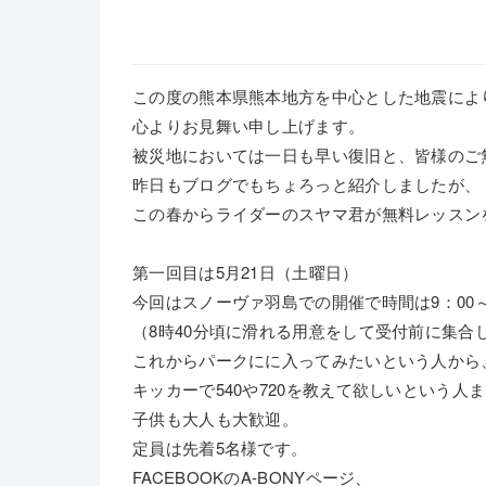
この度の熊本県熊本地方を中心とした地震によ
心よりお見舞い申し上げます。
被災地においては一日も早い復旧と、皆様のご
昨日もブログでもちょろっと紹介しましたが、
この春からライダーのスヤマ君が無料レッスン
第一回目は5月21日（土曜日）
今回はスノーヴァ羽島での開催で時間は9：00～
（8時40分頃に滑れる用意をして受付前に集合
これからパークにに入ってみたいという人から
キッカーで540や720を教えて欲しいという人
子供も大人も大歓迎。
定員は先着5名様です。
FACEBOOKのA-BONYページ、