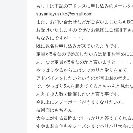
もしくは下記のアドレスに申し込みのメールを
suyamayusuke@gmail.com
また、お問い合わせなどがございましたらA-B
お受けいたしますのでぜひお気軽にご相談下さ
ちなみにですが・・・、
既に数名お申し込みが来ているようです。
定員が5名なので参加したい方は是非お早めに
あ、なぜ定員が5名なのかと言いますと・・・
やっぱりやるからにはシッカリと滑りを見て、
アドバイスをしたいというのが陶山君の考え。
で、やっぱり5人を超えてくるとちゃんと見れ
あえて少人数で開催したいと言う事です。
今以上にスノーボードがうまくなりたい方。
技術面はもちろん。
大会に対する質問までしっかりと答えてくれる
すやま君自信も今シーズンまでバリバリ大会に