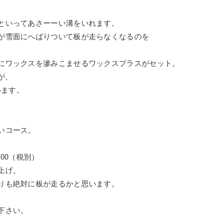
といってあさーーい溝をいれます。
が雪面にへばりついて板が走らなくなるのを
にワックスを滲みこませるワックスプラスがセット。
が、
います。
いコース。
000（税別）
上げ。
りも絶対に板が走るかと思います。
下さい。