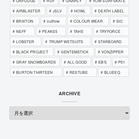
UNFUDGE
HUF
GNARLY
YOW SURFSKATE
AIRBLASTER
JSLV
HOWL
DEATH LABEL
BRIXTON
outflow
COLOUR WEAR
SIC
NEFF
PEAKS5
TAHE
TRYFORCE
LOBSTER
TRUMP WETSUITS
STARBOARD
BLACK PROJECT
GENTEMSTICK
VONZIPPER
GRAY SNOWBOARDS
ALL GOOD
EB'S
P01
BURTON THIRTEEN
RESTUBE
BLUEEQ
ARCHIVE