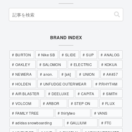
BRAND INDEX
BURTON
Nike SB
SLIDE
SUP
ANALOG
OAKLEY
SALOMON
ELECTRIC
KOKUA
NEWERA
anon.
[ak]
UNION
AK457
HOLDEN
UNFUDGE OUTERWEAR
P.RHYTHM
AIR BLASTER
DEELUXE
CAPITA
SMITH
VOLCOM
ARBOR
STEP ON
FLUX
FAMILY TREE
thirtytwo
VANS
adidas snowboarding
GALLIUM
FTC