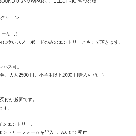
 0 SNOWPARK 、ELECTRIC 特設会場
ペクション
リーなし）
本国の意向に従いスノーボードのみのエントリーとさせて頂きます。
ンパス可。
、大人2500 円、小学生以下2000 円購入可能。）
当日受付が必要です。
します。
オンラインエントリー、
エントリーフォームを記入しFAX にて受付