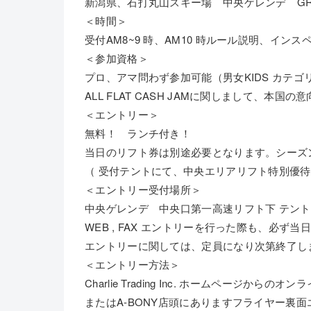
新潟県、石打丸山スキー場 中央ゲレンデ GROUND
＜時間＞
受付AM8~9 時、AM10 時ルール説明、インス
＜参加資格＞
プロ、アマ問わず参加可能（男女KIDS カテゴ
ALL FLAT CASH JAMに関しまして、
＜エントリー＞
無料！ ランチ付き！
当日のリフト券は別途必要となります。シーズ
（ 受付テントにて、中央エリアリフト特別優待券
＜エントリー受付場所＞
中央ゲレンデ 中央口第一高速リフト下 テント
WEB , FAX エントリーを行った際も、必ず
エントリーに関しては、定員になり次第終了
＜エントリー方法＞
Charlie Trading Inc. ホームページからの
またはA-BONY店頭にありますフライヤー裏面