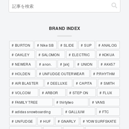
BRAND INDEX
BURTON
Nike SB
SLIDE
SUP
ANALOG
OAKLEY
SALOMON
ELECTRIC
KOKUA
NEWERA
anon.
[ak]
UNION
AK457
HOLDEN
UNFUDGE OUTERWEAR
P.RHYTHM
AIR BLASTER
DEELUXE
CAPITA
SMITH
VOLCOM
ARBOR
STEP ON
FLUX
FAMILY TREE
thirtytwo
VANS
adidas snowboarding
GALLIUM
FTC
UNFUDGE
HUF
GNARLY
YOW SURFSKATE