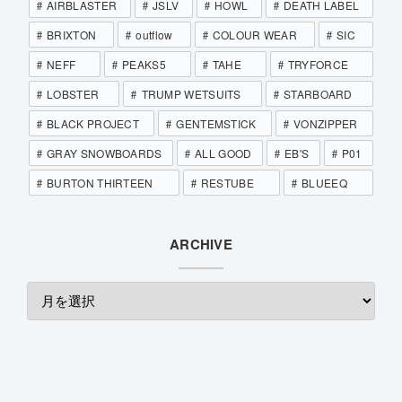
AIRBLASTER
JSLV
HOWL
DEATH LABEL
BRIXTON
outflow
COLOUR WEAR
SIC
NEFF
PEAKS5
TAHE
TRYFORCE
LOBSTER
TRUMP WETSUITS
STARBOARD
BLACK PROJECT
GENTEMSTICK
VONZIPPER
GRAY SNOWBOARDS
ALL GOOD
EB'S
P01
BURTON THIRTEEN
RESTUBE
BLUEEQ
ARCHIVE