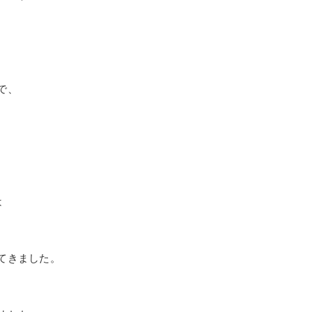
で、
は
てきました。