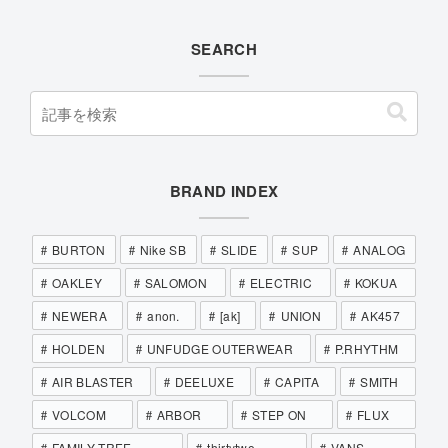
SEARCH
BRAND INDEX
BURTON
Nike SB
SLIDE
SUP
ANALOG
OAKLEY
SALOMON
ELECTRIC
KOKUA
NEWERA
anon.
[ak]
UNION
AK457
HOLDEN
UNFUDGE OUTERWEAR
P.RHYTHM
AIR BLASTER
DEELUXE
CAPITA
SMITH
VOLCOM
ARBOR
STEP ON
FLUX
FAMILY TREE
thirtytwo
VANS