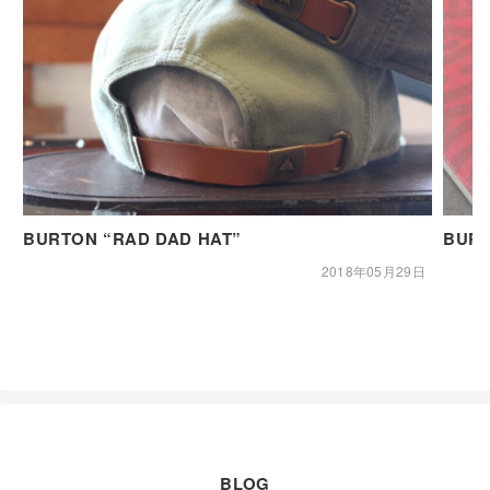
BURTON “RAD DAD HAT”
BURT
2018年05月29日
BLOG