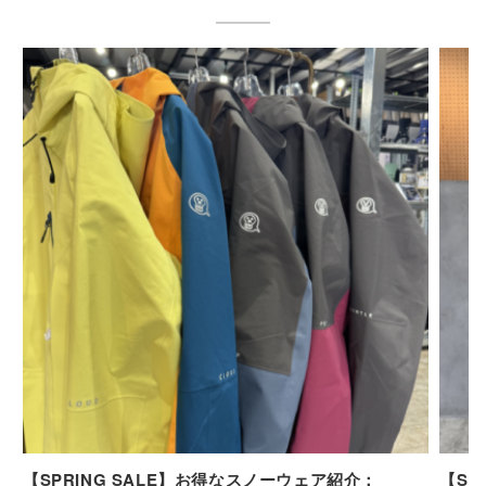
【SPRING SALE】お得なスノーウェア紹介：
【SP