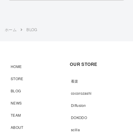
ホーム
BLOG
OUR STORE
HOME
STORE
着楽
BLOG
cocorozashi
NEWS
Diffusion
TEAM
DOKODO
ABOUT
scilla