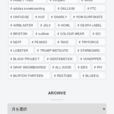
adidas snowboarding
GALLIUM
FTC
UNFUDGE
HUF
GNARLY
YOW SURFSKATE
AIRBLASTER
JSLV
HOWL
DEATH LABEL
BRIXTON
outflow
COLOUR WEAR
SIC
NEFF
PEAKS5
TAHE
TRYFORCE
LOBSTER
TRUMP WETSUITS
STARBOARD
BLACK PROJECT
GENTEMSTICK
VONZIPPER
GRAY SNOWBOARDS
ALL GOOD
EB'S
P01
BURTON THIRTEEN
RESTUBE
BLUEEQ
ARCHIVE