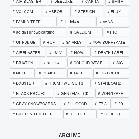
AIR BLASTER
DEELUXE
CAPITA
SMITH
VOLCOM
ARBOR
STEP ON
FLUX
FAMILY TREE
thirtytwo
VANS
adidas snowboarding
GALLIUM
FTC
UNFUDGE
HUF
GNARLY
YOW SURFSKATE
AIRBLASTER
JSLV
HOWL
DEATH LABEL
BRIXTON
outflow
COLOUR WEAR
SIC
NEFF
PEAKS5
TAHE
TRYFORCE
LOBSTER
TRUMP WETSUITS
STARBOARD
BLACK PROJECT
GENTEMSTICK
VONZIPPER
GRAY SNOWBOARDS
ALL GOOD
EB'S
P01
BURTON THIRTEEN
RESTUBE
BLUEEQ
ARCHIVE