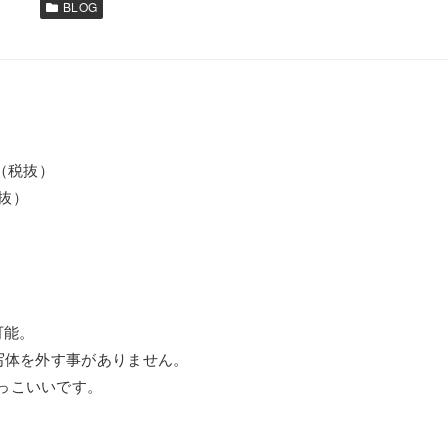
BLOG
 （税抜）
税抜）
可能。
写体を外す事がありません。
っこいいです。