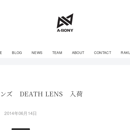
E
BLOG
NEWS
TEAM
ABOUT
CONTACT
RAK
レンズ DEATH LENS 入荷
2014年06月14日