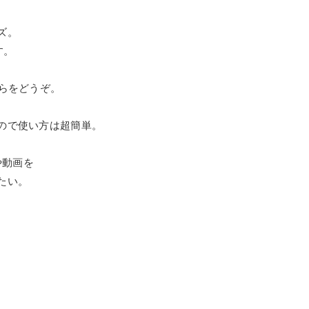
ズ。
す。
らをどうぞ。
ので使い方は超簡単。
や動画を
たい。