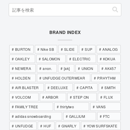
BRAND INDEX
BURTON
Nike SB
SLIDE
SUP
ANALOG
OAKLEY
SALOMON
ELECTRIC
KOKUA
NEWERA
anon.
[ak]
UNION
AK457
HOLDEN
UNFUDGE OUTERWEAR
P.RHYTHM
AIR BLASTER
DEELUXE
CAPITA
SMITH
VOLCOM
ARBOR
STEP ON
FLUX
FAMILY TREE
thirtytwo
VANS
adidas snowboarding
GALLIUM
FTC
UNFUDGE
HUF
GNARLY
YOW SURFSKATE