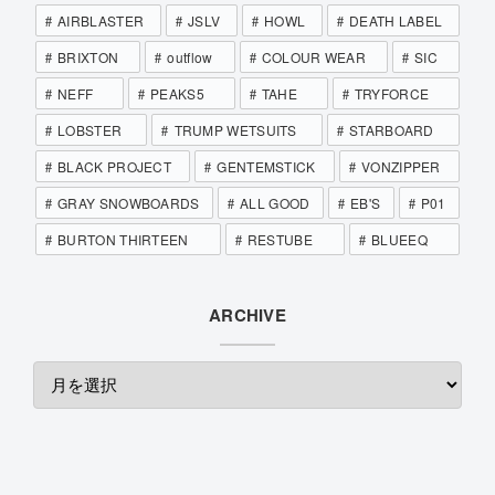
AIRBLASTER
JSLV
HOWL
DEATH LABEL
BRIXTON
outflow
COLOUR WEAR
SIC
NEFF
PEAKS5
TAHE
TRYFORCE
LOBSTER
TRUMP WETSUITS
STARBOARD
BLACK PROJECT
GENTEMSTICK
VONZIPPER
GRAY SNOWBOARDS
ALL GOOD
EB'S
P01
BURTON THIRTEEN
RESTUBE
BLUEEQ
ARCHIVE